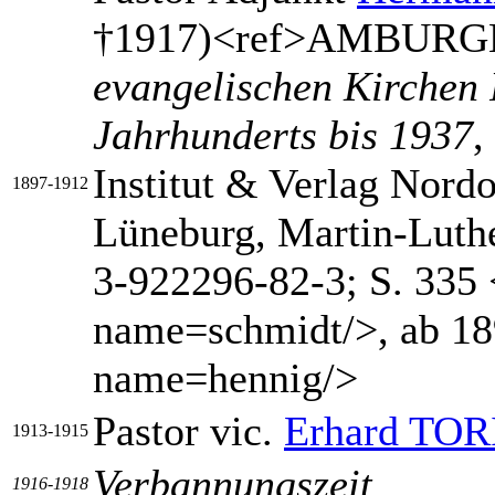
†1917)<ref>AMBURGE
evangelischen Kirchen 
Jahrhunderts bis 1937
,
Institut & Verlag Nord
1897-1912
Lüneburg, Martin-Luth
3-922296-82-3; S. 335 <
name=schmidt/>, ab 189
name=hennig/>
Pastor vic.
Erhard TO
1913-1915
Verbannungszeit
1916-1918