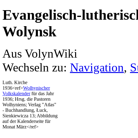
Evangelisch-lutherisc
Wolynsk
Aus VolynWiki
Wechseln zu:
Navigation
,
S
Luth. Kirche
1936<ref>
Wolhynischer
Volkskalender
für das Jahr
1936; Hrsg. die Pastoren
Wolhyniens; Verlag "Atlas"
- Buchhandlung, Łuck,
Sienkiewicza 13; Abbildung
auf der Kalenderseite für
Monat März</ref>