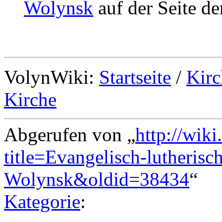
Wolynsk
auf der Seite d
VolynWiki:
Startseite
/
Kirc
Kirche
Abgerufen von „
http://wik
title=Evangelisch-lutheris
Wolynsk&oldid=38434
“
Kategorie
: