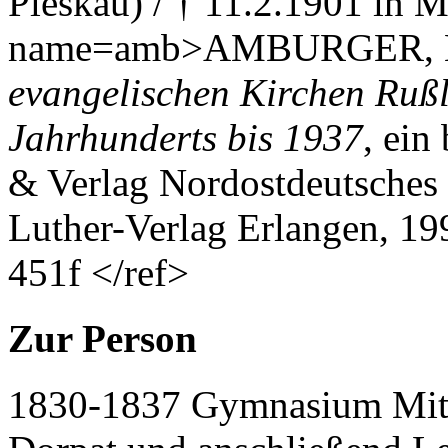
Pleskau) / † 11.2.1901 in M
name=amb>AMBURGER, 
evangelischen Kirchen Ruß
Jahrhunderts bis 1937
, ein
& Verlag Nordostdeutsches
Luther-Verlag Erlangen, 1
451f </ref>
Zur Person
1830-1837 Gymnasium Mitau