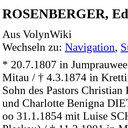
ROSENBERGER, Edua
Aus VolynWiki
Wechseln zu:
Navigation
,
S
* 20.7.1807 in Jumprauweet
Mitau / † 4.3.1874 in Kret
Sohn des Pastors Christi
und Charlotte Benigna D
oo 31.1.1854 mit Luise S