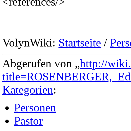
<references/>
VolynWiki:
Startseite
/
Pers
Abgerufen von „
http://wik
title=ROSENBERGER,_Edu
Kategorien
:
Personen
Pastor